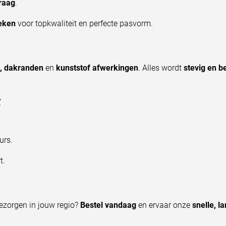
raag
.
eken
voor topkwaliteit en perfecte pasvorm.
g, dakranden
en
kunststof afwerkingen
. Alles wordt
stevig en 
g
urs.
t.
ezorgen in jouw regio?
Bestel vandaag
en ervaar onze
snelle, l