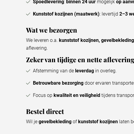
Spoedlevering
:
binnen 24 uur
mogelijk
op aanv
Kunststof kozijnen (maatwerk)
: levertijd
2–3 w
Wat we bezorgen
We leveren o.a.
kunststof kozijnen, gevelbekledin
aflevering.
Zeker van tijdige en nette afleverin
Afstemming van de
leverdag
in overleg.
Betrouwbare bezorging
door ervaren transporte
Focus op
kwaliteit en veiligheid
tijdens transpor
Bestel direct
Wil je
gevelbekleding
of
kunststof kozijnen
laten b