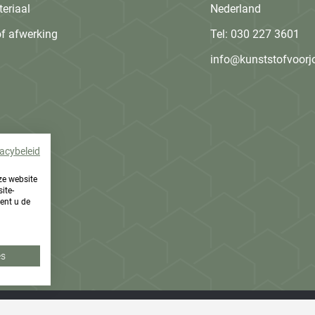
eriaal
Nederland
f afwerking
Tel:
030 227 3601
info@kunststofvoorj
vacybeleid
ze website
ite-
ent u de
es
 | KVK-nummer: 64587460 | BTW-nummer: NL002200392B65