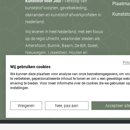
Kunststof voor Jou! -
Verkoop van
Plaatmat
kunststof kozijnen, gevelbekleding,
Kunststo
dakranden en kunststof afwerkprofielen in
Nederland.
Wij leveren in heel Nederland, met een focus
op de regio Utrecht, waaronder steden als
Amersfoort, Bunnik, Baarn, De Bilt, Soest,
Nieuwegein, IJsselstein, Houten en
Montfoort.
Pri
Wij gebruiken cookies
We werken samen met vaste partners die
We kunnen deze plaatsen voor analyse van onze bezoekersgegevens, om on
het werk graag voor jou uit handen nemen.
te verbeteren, gepersonaliseerde inhoud te tonen en om u een geweldige webs
Montage met vakmanschap!
ervaring te bieden. Voor meer informatie over de cookies die we gebruiken op
instellingen.
Weigeren
Nee, pas aan
Accepteer all
Kunststof voor Jou! | Prijzen incl. BTW en excl. verzendkosten