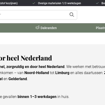
stof kozijnen)
Overige materialen 1/3 werkdagen
Be
Dakranden
Plaat
r heel Nederland
nel, zorgvuldig en door heel Nederland
. We werken met betrouw
 aankomen – van
Noord-Holland
tot
Limburg
en alles daartussen:
el
en
Gelderland
.
e gevallen
binnen 1–3 werkdagen
in huis.