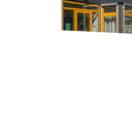
Dakrand
HPL plaatmateriaal is een uitsteken
keuze voor dakranden en boeidelen.
materiaal is zeer duurzaam en best
tegen weersinvloeden, waardoor he
lang meegaat zonder te vervormen o
scheuren. HPL staat voor High Pres
Laminate en is samengesteld uit
verschillende lagen papier of textiel 
onder hoge druk en temperatuur zij
samengeperst met fenolhars. Hierd
ontstaat een zeer sterk en hard
materiaal met een glad oppervlak e