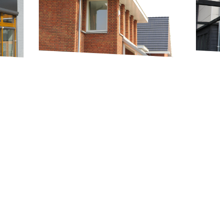
Onderslag & overstek
Wan
de
HPL plaatmateriaal is de ideale keuze
HPL 
 Dit
voor wie op zoek is naar duurzaamheid
vers
and
en kwaliteit in dakrandbekleding. Dit
waard
t
materiaal is uiterst geschikt als
smaa
f te
onderslag of overstek van een dakrand
onde
sure
en biedt tal van voordelen. HPL staat
het 
voor High Pressure Laminate en is
buit
die
samengesteld uit meerdere lagen
Gebr
n
kraftpapier die onder hoge druk en
wand
oor
temperatuur samengeperst worden met
geni
een decoratieve laag aan de bovenzijde.
duur
n een
zal 