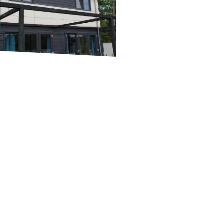
dbekleding
plaatmateriaal is verkrijgbaar in
chillende kleuren en patronen,
oor het perfect past bij elke stijl en
k. Het is ook gemakkelijk te
rhouden en schoon te maken, wat
ideaal maakt voor zowel binnen- als
entoepassingen.
uik HPL plaatmateriaal als
bekleding of gevelbekleding en
et van de vele voordelen van dit
zame en veelzijdige materiaal. Het
uw ruimte een modern en strak