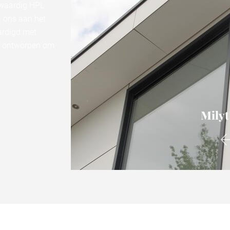
gwaardig HPL
j ons aan het
ardigd met
s ontworpen om
Milyt