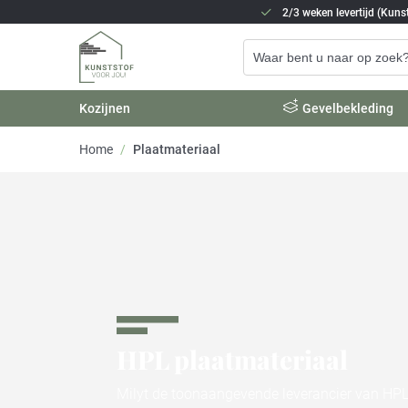
2/3 weken levertijd (Kunst
Kozijnen
Gevelbekleding
Home
/
Plaatmateriaal
HPL plaatmateriaal
Milyt de toonaangevende leverancier van HP