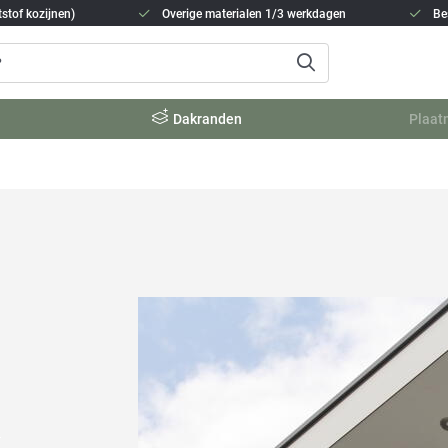
stof kozijnen)
Overige materialen 1/3 werkdagen
Be
Dakranden
Plaat
L