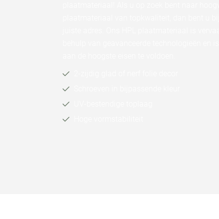
plaatmateriaal! Als u op zoek bent naar hoo
plaatmateriaal van topkwaliteit, dan bent u bi
juiste adres. Ons HPL plaatmateriaal is verva
behulp van geavanceerde technologieën en i
aan de hoogste eisen te voldoen.
2-zijdig glad of nerf folie decor
Schroeven in bijpassende kleur
UV-bestendige toplaag
Hoge vormstabiliteit