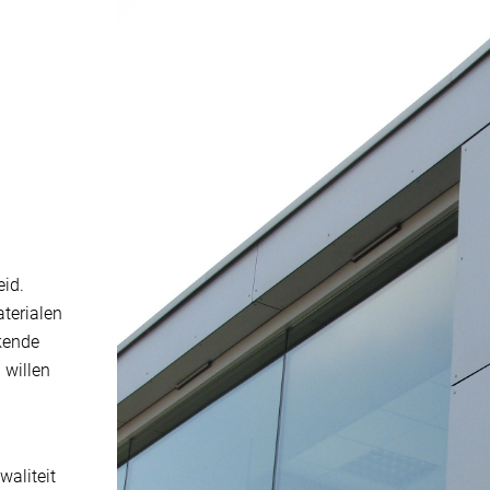
eid.
terialen
ekende
 willen
waliteit