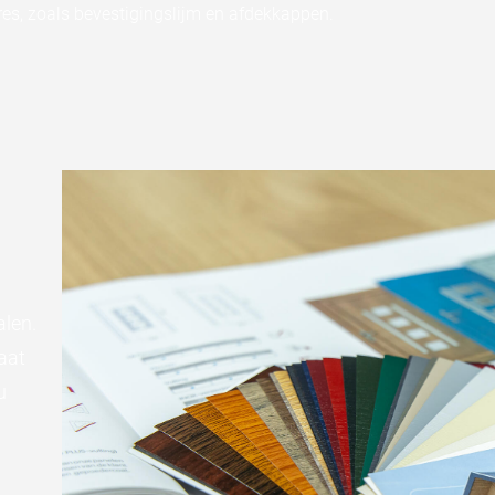
s, zoals bevestigingslijm en afdekkappen.
alen.
aat
u