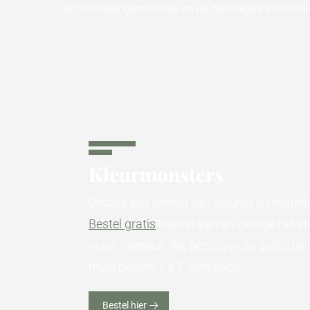
de bevestigingsmethode en de benodigde accessoire
Kleurmonsters
Ontdek een wereld van kleuren en materi
Bestel gratis
kleurstalen en zie hoe het st
in uw interieur. We bezorgen ze gratis bij 
thuis binnen 1 a 2 werkdagen.
Bestel hier