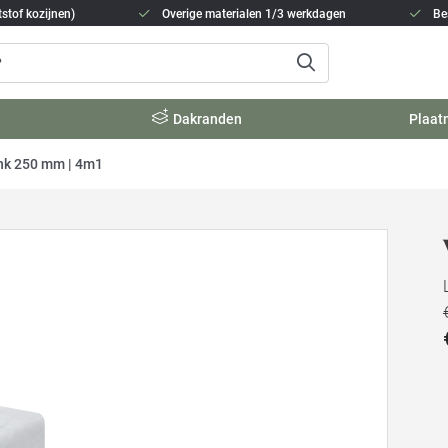
stof kozijnen)
Overige materialen 1/3 werkdagen
Be
Dakranden
Plaat
nk 250 mm | 4m1