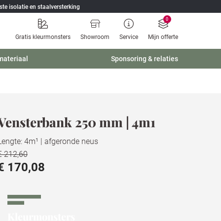
ste isolatie en staalversterking
0
Gratis kleurmonsters
Showroom
Service
Mijn offerte
materiaal
Sponsoring & relaties
Vensterbank 250 mm | 4m1
Lengte: 4m¹ | afgeronde neus
€ 212,60
€ 170,08
Kleurmonsters