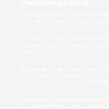
Productomschrijving
Een kunststof vensterbank van 250mm met een afge
en Lignodur. Beide merken bieden hoogwaardige ve
Milinboard is een merk dat gespecialiseerd is in k
gemaakt van gerecycled PVC en hebben een stijlvoll
een elegante en moderne uitstraling.
Lignodur is een top merk dat bekend staat om hun
vensterbanken hebben een holle kamer en zijn afge
van de vensterbank zorgt voor een zachte en veilig
Beide merken bieden een breed scala aan kleuren e
huis kunt vinden. Het is aan te raden om bij de a