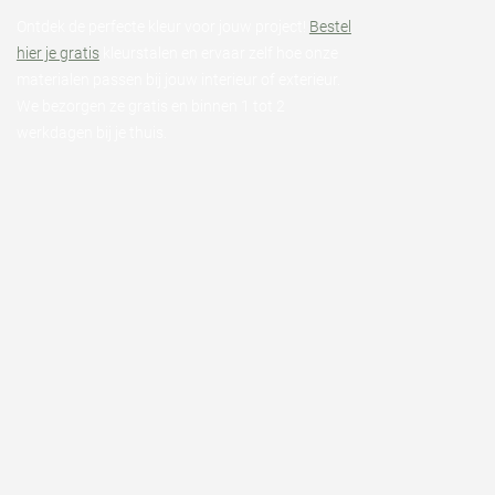
Ontdek de perfecte kleur voor jouw project!
Bestel
hier je gratis
kleurstalen en ervaar zelf hoe onze
materialen passen bij jouw interieur of exterieur.
We bezorgen ze gratis en binnen 1 tot 2
werkdagen bij je thuis.