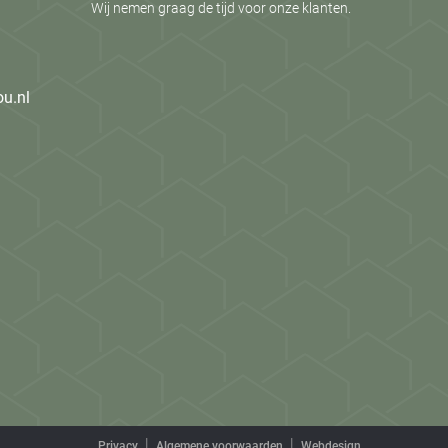
Wij nemen graag de tijd voor onze klanten.
ou.nl
Privacy
Algemene voorwaarden
Webdesign