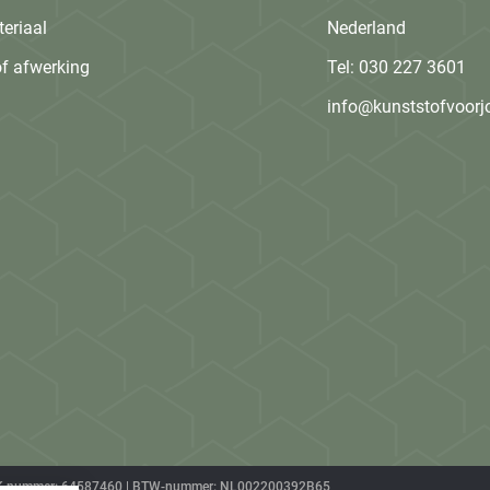
eriaal
Nederland
f afwerking
Tel:
030 227 3601
info@kunststofvoorj
 | KVK-nummer: 64587460 | BTW-nummer: NL002200392B65