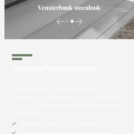
Vensterbank steenlook
Kunststof Vensterbanken
Uw vensterbank aan vervanging toe? Stel zelf
gemakkelijk uw offerte samen. Stuur de offerte door
en wij kijken graag met u mee om het juiste materiaal
te selecteren.
Vrijblijvend offerte, ook na het versturen
Onze expert kijkt met u mee na het versturen