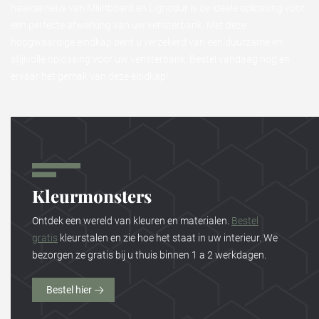
haakse neus van Milinboard en Lignodur is de ideale oplossing voor
een perfecte afwerking van uw vensterbank. Met deze
hoogwaardige eindkap bent u verzekerd van een duurzame en
stijlvolle oplossing voor uw vensterbank. Bestel vandaag nog en
ervaar het gemak van deze eindkap!
Kleurmonsters
Ontdek een wereld van kleuren en materialen.
Bestel
gratis
kleurstalen en zie hoe het staat in uw interieur. We
bezorgen ze gratis bij u thuis binnen 1 a 2 werkdagen.
Bestel hier