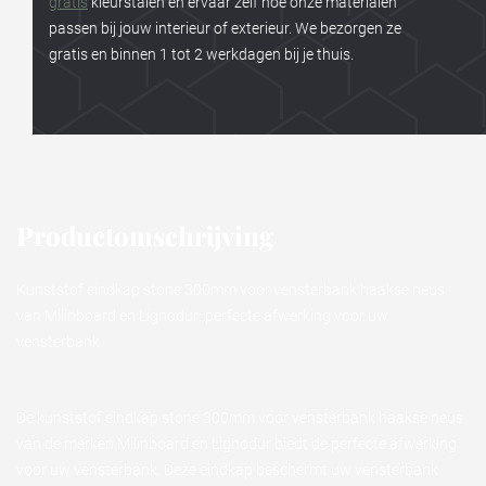
gratis
kleurstalen en ervaar zelf hoe onze materialen
passen bij jouw interieur of exterieur. We bezorgen ze
gratis en binnen 1 tot 2 werkdagen bij je thuis.
Productomschrijving
Kunststof eindkap stone 300mm voor vensterbank haakse neus
van Milinboard en Lignodur: perfecte afwerking voor uw
vensterbank
De kunststof eindkap stone 300mm voor vensterbank haakse neus
van de merken Milinboard en Lignodur biedt de perfecte afwerking
voor uw vensterbank. Deze eindkap beschermt uw vensterbank