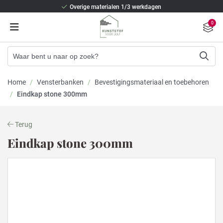
Overige materialen 1/3 werkdagen
Beste isolatie en staalversterking
0
2/3 weken levertijd (Kunststof kozijnen)
Overige materialen 1/3 werkdagen
Beste isolatie en staalversterking
Home
/
Vensterbanken
/
Bevestigingsmateriaal en toebehoren
/
Eindkap stone 300mm
Terug
Eindkap stone 300mm