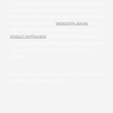
Ze zijn op de hoogte van de laatste ontwikkelingen op
het gebied van kunststof gevelbekleding. Komt u er
zelf niet uit, heeft u vragen of aanvullende informatie
nodig? Wij geven u graag
persoonlijk advies
. Wilt u
zelf uw eigen offerte samenstellen is dit met onze
product configurator
in een handomdraai geregeld.
Stuur uw gemaakte offerte naar ons toe en wij nemen
met u contact op. Uiteraard geheel vrijblijvend
allemaal.
Wenst u toch eerst contact en dat wij voor u de offerte
opstellen is dit zeker mogelijk.