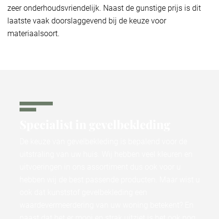
zeer onderhoudsvriendelijk. Naast de gunstige prijs is dit
laatste vaak doorslaggevend bij de keuze voor
materiaalsoort.
Specialist in gevelbekleding​
De keuze van gevelbekleding is bepalend voor de
uitstraling van uw huis. Wij hebben veel kleuren en
uitvoeringen in ons assortiment dus ook voor u
hebben wij de best passende producten. Maar wist u
ook dat kunststof gevelbekleding een
waardevermeerdering van uw woning betekent? En
naast dat het er mooi en strak uitziet is het ook nog