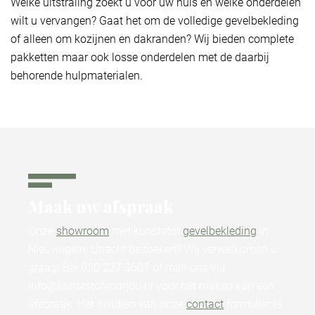
Welke uitstraling zoekt u voor uw huis en welke onderdelen
wilt u vervangen? Gaat het om de volledige gevelbekleding
of alleen om kozijnen en dakranden? Wij bieden complete
pakketten maar ook losse onderdelen met de daarbij
behorende hulpmaterialen.
Maak uw afspraak ​
Onze
showroom
met kunststof
gevelbekleding
in
Nieuwegein, Utrecht bezoeken? Wij verwelkomen u
graag! Bel 030 227 3601 of mail ons via
info@kunststofvoorjou.nl voor het maken van een
afspraak. Het invullen van onze
contact
formulier is