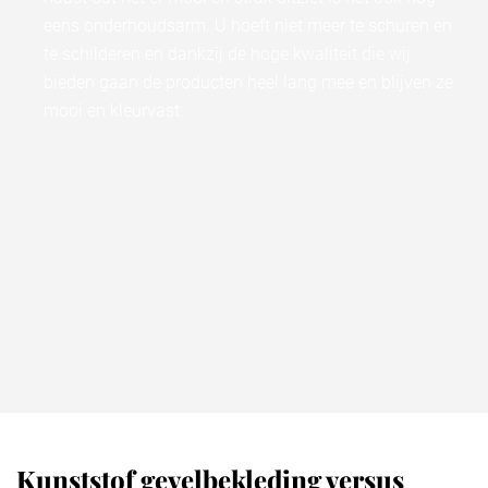
eens onderhoudsarm. U hoeft niet meer te schuren en
te schilderen en dankzij de hoge kwaliteit die wij
bieden gaan de producten heel lang mee en blijven ze
mooi en kleurvast.
Kunststof gevelbekleding versus