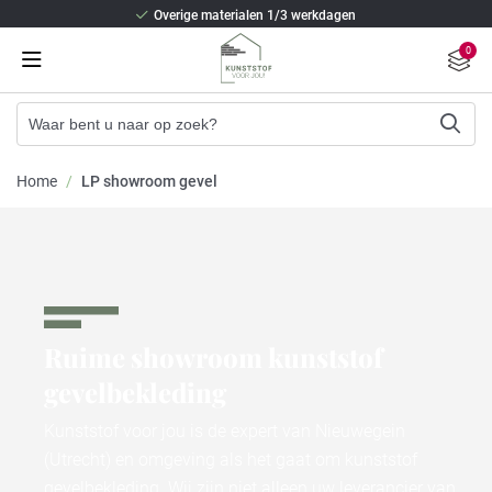
Overige materialen 1/3 werkdagen
Beste isolatie en staalversterking
0
2/3 weken levertijd (Kunststof kozijnen)
Overige materialen 1/3 werkdagen
Beste isolatie en staalversterking
Home
/
LP showroom gevel
Ruime showroom kunststof
gevelbekleding​
Kunststof voor jou is de expert van Nieuwegein
(Utrecht) en omgeving als het gaat om kunststof
gevelbekleding. Wij zijn niet alleen uw leverancier van