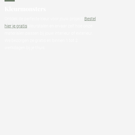
Kleurmonsters
Ontdek de perfecte kleur voor jouw project!
Bestel
hier je gratis
kleurstalen en ervaar zelf hoe onze
materialen passen bij jouw interieur of exterieur.
We bezorgen ze gratis en binnen 1 tot 2
werkdagen bij je thuis.