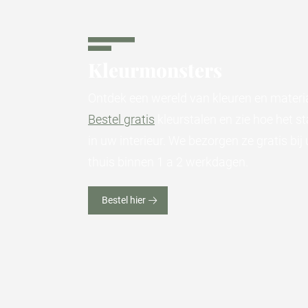
Kleurmonsters
Ontdek een wereld van kleuren en materi
Bestel gratis
kleurstalen en zie hoe het st
in uw interieur. We bezorgen ze gratis bij 
thuis binnen 1 a 2 werkdagen.
Bestel hier