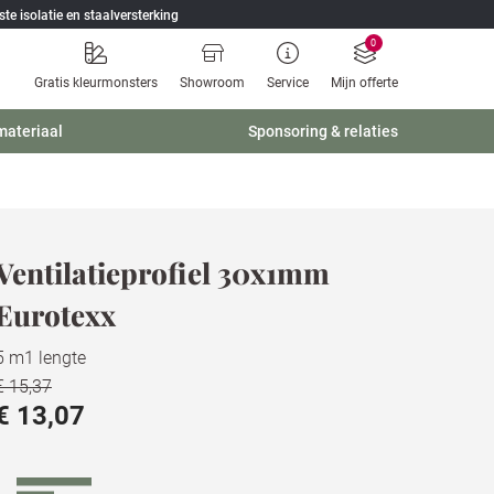
ste isolatie en staalversterking
0
Gratis kleurmonsters
Showroom
Service
Mijn offerte
materiaal
Sponsoring & relaties
Ventilatieprofiel 30x1mm
Eurotexx
5 m1 lengte
€ 15,37
€ 13,07