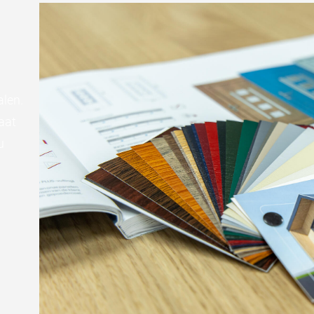
alen.
aat
u