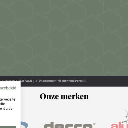
 | KVK-nummer: 64587460 | BTW-nummer: NL002200392B65
vacybeleid
Onze merken
ze website
ite-
ent u de