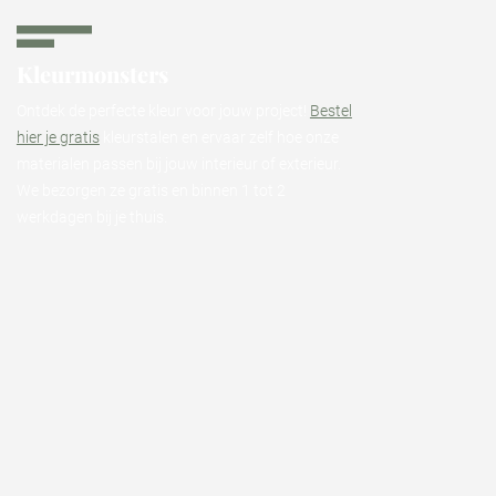
Kleurmonsters
Ontdek de perfecte kleur voor jouw project!
Bestel
hier je gratis
kleurstalen en ervaar zelf hoe onze
materialen passen bij jouw interieur of exterieur.
We bezorgen ze gratis en binnen 1 tot 2
werkdagen bij je thuis.