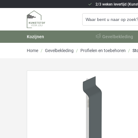
2/3 weken levertijd (Kunst
Kozijnen
Gevelbekleding
Home
/
Gevelbekleding
/
Profielen en toebehoren
/
St