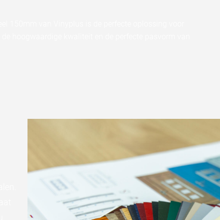
el 150mm van Vinyplus is de perfecte oplossing voor
de hoogwaardige kwaliteit en de perfecte pasvorm van
alen.
aat
u