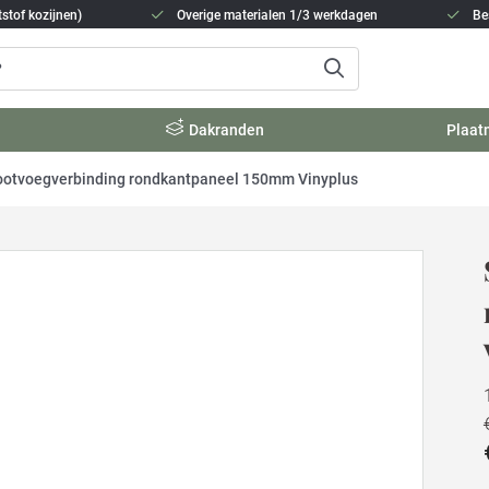
stof kozijnen)
Overige materialen 1/3 werkdagen
Be
Dakranden
Plaat
ootvoegverbinding rondkantpaneel 150mm Vinyplus