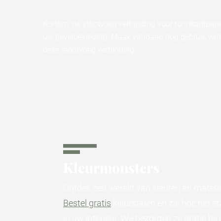
Kortom, de stootvoeg verbinding voor rondkantpane
uw gevelbekleding. Maak vandaag nog gebruik van 
deze stootvoeg verbinding.
Kleurmonsters
Ontdek een wereld van kleuren en materi
Bestel gratis
kleurstalen en zie hoe het st
in uw interieur. We bezorgen ze gratis bij 