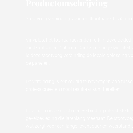
Productomschrijving
Stootvoeg verbinding voor rondkantpaneel 150mm -
Vinyplus, het toonaangevende merk in gevelbekledin
rondkantpaneel 150mm. Dankzij de hoge kwaliteit v
is deze stootvoeg verbinding de ideale oplossing v
de panelen.
De verbinding is eenvoudig te bevestigen aan tuss
professioneel en mooi resultaat kunt bereiken.
Bovendien is de stootvoeg verbinding uiterst sterk 
gevelbekleding die jarenlang meegaat. De stootvoeg
wat zorgt voor een lange levensduur en weerstand t