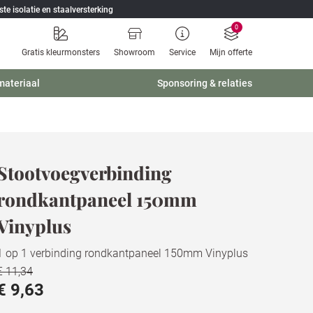
ste isolatie en staalversterking
0
Gratis kleurmonsters
Showroom
Service
Mijn offerte
materiaal
Sponsoring & relaties
Stootvoegverbinding
rondkantpaneel 150mm
Vinyplus
1 op 1 verbinding rondkantpaneel 150mm Vinyplus
€ 11,34
€ 9,63