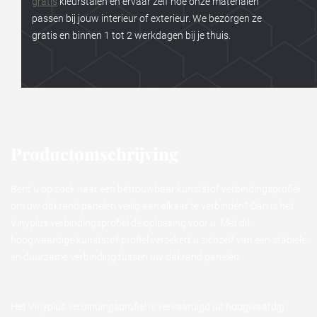
gratis
kleurstalen en ervaar zelf hoe onze materialen
passen bij jouw interieur of exterieur. We bezorgen ze
gratis en binnen 1 tot 2 werkdagen bij je thuis.
Productomschrijving
Bent u op zoek naar een betrouwbaar kunststof verbindingsprofiel
om uw dakrand panelen veilig aan elkaar te verbinden? Dan is het
Vinyplus verbindingsprofiel dé oplossing voor u. Met dit
hoogwaardige kunststof profiel verzekert u zichzelf van een stabiele
en duurzame verbinding tussen uw dakrand panelen.
Het Vinyplus verbindingsprofiel is vervaardigd uit hoogwaardig