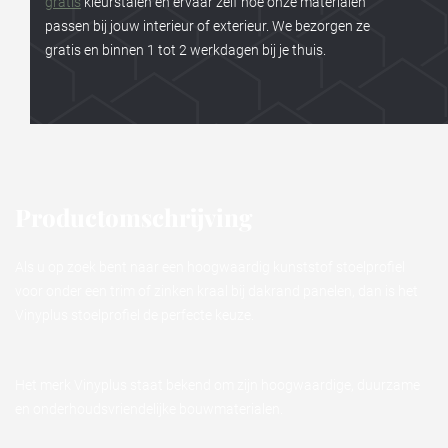
gratis
kleurstalen en ervaar zelf hoe onze materialen
passen bij jouw interieur of exterieur. We bezorgen ze
gratis en binnen 1 tot 2 werkdagen bij je thuis.
Productomschrijving
Als u op zoek bent naar een hoogwaardig kunststof stoelprofiel
voor onder een trim of zinken kraal bij dakrand panelen, dan is het
Vinyplus stoelprofiel de perfecte keuze.
Het merk Vinyplus staat bekend om zijn hoogwaardige, duurzame
en onderhoudsvriendelijke bouwmaterialen.