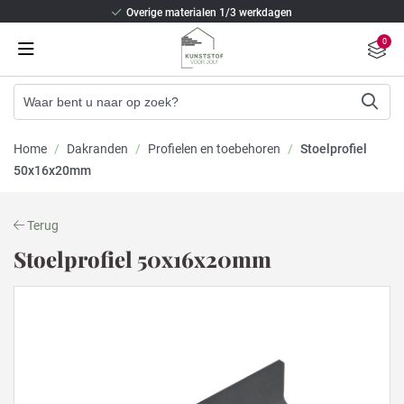
Overige materialen 1/3 werkdagen
Beste isolatie en staalversterking
0
2/3 weken levertijd (Kunststof kozijnen)
Overige materialen 1/3 werkdagen
Beste isolatie en staalversterking
Home
/
Dakranden
/
Profielen en toebehoren
/
Stoelprofiel
50x16x20mm
Terug
Stoelprofiel 50x16x20mm