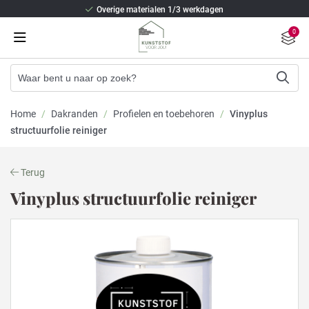
Overige materialen 1/3 werkdagen
Beste isolatie en staalversterking
0
2/3 weken levertijd (Kunststof kozijnen)
Overige materialen 1/3 werkdagen
Beste isolatie en staalversterking
Home
/
Dakranden
/
Profielen en toebehoren
/
Vinyplus
structuurfolie reiniger
Terug
Vinyplus structuurfolie reiniger