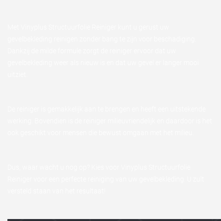
Met Vinyplus Structuurfolie Reiniger kunt u gerust uw
gevelbekleding reinigen zonder bang te zijn voor beschadiging.
Dankzij de milde formule zorgt de reiniger ervoor dat uw
gevelbekleding weer als nieuw is en dat uw gevel er langer mooi
uitziet.
De reiniger is gemakkelijk aan te brengen en heeft een uitstekende
werking. Bovendien is de reiniger milieuvriendelijk en daardoor is het
ook geschikt voor mensen die bewust omgaan met het milieu.
Dus, waar wacht u nog op? Kies voor Vinyplus Structuurfolie
Reiniger voor een perfecte reiniging van uw gevelbekleding. U zult
versteld staan van het resultaat!