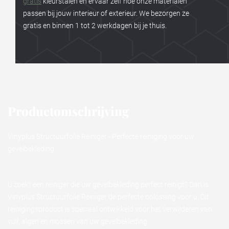
gratis
kleurstalen en ervaar zelf hoe onze materialen
passen bij jouw interieur of exterieur. We bezorgen ze
gratis en binnen 1 tot 2 werkdagen bij je thuis.
Productomschrijving
Vinyplus Structuurfolie Reiniger - Perfecte reiniging voor uw
gevelbekleding
U zoekt een reiniger die uw gevelbekleding perfect reinigt? Dan is
Vinyplus Structuurfolie Reiniger de perfecte oplossing voor u. Dit
reinigingsproduct is speciaal ontwikkeld voor het verwijderen van
vuil, algen en mossen van uw gevelbekleding.