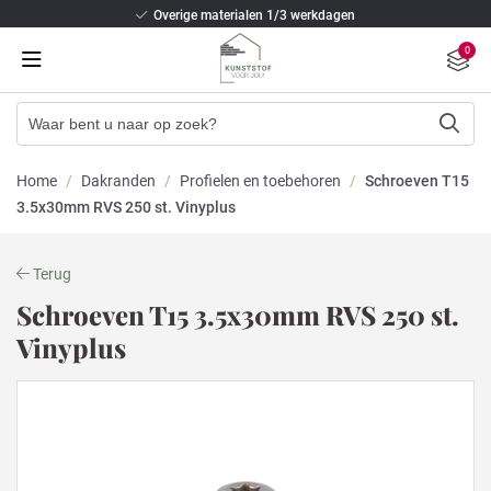
Overige materialen 1/3 werkdagen
Beste isolatie en staalversterking
0
2/3 weken levertijd (Kunststof kozijnen)
Overige materialen 1/3 werkdagen
Beste isolatie en staalversterking
Home
/
Dakranden
/
Profielen en toebehoren
/
Schroeven T15
3.5x30mm RVS 250 st. Vinyplus
Terug
Schroeven T15 3.5x30mm RVS 250 st.
Vinyplus