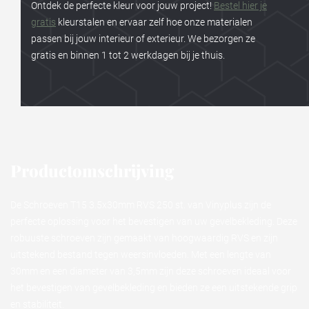
Ontdek de perfecte kleur voor jouw project!
Bestel hier je
gratis
kleurstalen en ervaar zelf hoe onze materialen
passen bij jouw interieur of exterieur. We bezorgen ze
gratis en binnen 1 tot 2 werkdagen bij je thuis.
Productomschrijving
De Schroeven T15 3.5x30mm RVS 250 st. van Vinyplus zijn de
perfecte oplossing voor het bevestigen van uw gevelbekleding. Deze
robuuste schroeven zijn gemaakt van hoogwaardig RVS en zijn
uitstekend bestand tegen weersinvloeden. Met een lengte van
30mm en een diameter van 3,5mm zijn deze schroeven ideaal voor
het bevestigen van gevelbekleding en bieden ze een uitstekende grip
en stabiliteit.