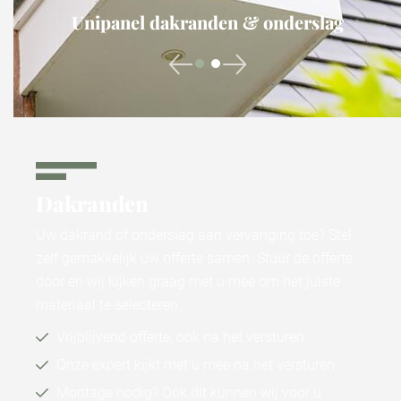
Unipanel dakranden & onderslag
Dakranden
Uw dakrand of onderslag aan vervanging toe? Stel
zelf gemakkelijk uw offerte samen. Stuur de offerte
door en wij kijken graag met u mee om het juiste
materiaal te selecteren.
Vrijblijvend offerte, ook na het versturen
Onze expert kijkt met u mee na het versturen
Montage nodig? Ook dit kunnen wij voor u