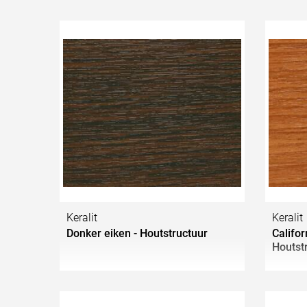
Keralit
Keralit
Donker eiken - Houtstructuur
Califo
Houtst