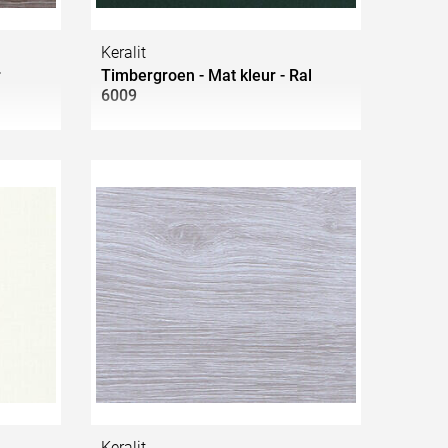
Keralit
r
Timbergroen - Mat kleur - Ral
6009
Keralit