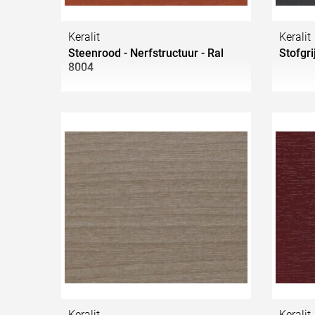
Keralit
Keralit
Steenrood - Nerfstructuur - Ral
Stofgri
8004
Keralit
Keralit