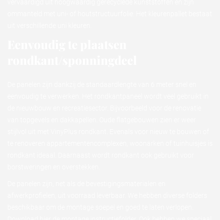
vervaardigd uit hoogwaardig gerecyclede kunststoffen en zijn
ommanteld met uni- of houtstructuurfolie. Het kleurenpallet bestaat
uit verschillende uni kleuren.
Eenvoudig te plaatsen
rondkant/sponningdeel
De panelen zijn dankzij de standaardlengte van 6 meter snel en
eenvoudig te verwerken. Het rondkantpaneel wordt veel gebruikt in
de nieuwbouw en recreatiesector. Bijvoorbeeld voor de renovatie
van topgevels en dakkapellen. Oude flatgebouwen zien er weer
stijlvol uit met VinyPlus rondkant. Evenals voor nieuw te bouwen of
te renoveren appartementencomplexen, woonarken of tuinhuisjes is
rondkant ideaal. Daarnaast wordt rondkant ook gebruikt voor
borstweringen en overstekken.
De panelen zijn, net als de bevestigingsmaterialen en
afwerkprofielen, uit voorraad leverbaar. We hebben diverse folders
beschikbaar om de montage soepel en goed te laten verlopen.
Download hier de montage instructiefolder. Ook hebben we speciaal