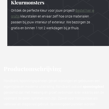
Kleurmonsters
Ontdek de perfecte kleur voor jouw project!
Bestel hier je
gratis
kleurstalen en ervaar zelf hoe onze materialen
passen bij jouw interieur of exterieur. We bezorgen ze
gratis en binnen 1 tot 2 werkdagen bij je thuis.
Productomschrijving
Rondkant/sponningspanelen geven woningen en gebouwen een
eigentijdse en moderne uitstraling. Rondkant ookwel
sponningdeel
genoemd dat met messing en groef verbonden is en waarbij aan de
voorkant de delen symmetrisch zijn. Zowel voor horizontaal als
verticaal en diagonaal gebruik. Sponningdeel panelen worden