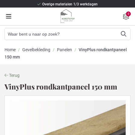
Overige materialen 1/3 werkdagen
Beste isolatie en staalversterking
0
2/3 weken levertijd (Kunststof kozijnen)
Overige materialen 1/3 werkdagen
Beste isolatie en staalversterking
Home
/
Gevelbekleding
/
Panelen
/
VinyPlus rondkantpaneel
150 mm
Terug
VinyPlus rondkantpaneel 150 mm